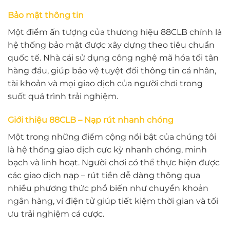
Bảo mật thông tin
Một điểm ấn tượng của thương hiệu 88CLB chính là
hệ thống bảo mật được xây dựng theo tiêu chuẩn
quốc tế. Nhà cái sử dụng công nghệ mã hóa tối tân
hàng đầu, giúp bảo vệ tuyệt đối thông tin cá nhân,
tài khoản và mọi giao dịch của người chơi trong
suốt quá trình trải nghiệm.
Giới thiệu 88CLB – Nạp rút nhanh chóng
Một trong những điểm cộng nổi bật của chúng tôi
là hệ thống giao dịch cực kỳ nhanh chóng, minh
bạch và linh hoạt. Người chơi có thể thực hiện được
các giao dịch nạp – rút tiền dễ dàng thông qua
nhiều phương thức phổ biến như chuyển khoản
ngân hàng, ví điện tử giúp tiết kiệm thời gian và tối
ưu trải nghiệm cá cược.