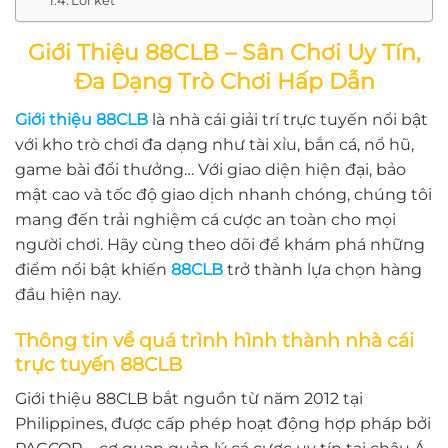
Lời kết
Giới Thiệu 88CLB – Sân Chơi Uy Tín,
Đa Dạng Trò Chơi Hấp Dẫn
Giới thiệu 88CLB
là nhà cái giải trí trực tuyến nổi bật
với kho trò chơi đa dạng như tài xỉu, bắn cá, nổ hũ,
game bài đổi thưởng… Với giao diện hiện đại, bảo
mật cao và tốc độ giao dịch nhanh chóng, chúng tôi
mang đến trải nghiệm cá cược an toàn cho mọi
người chơi. Hãy cùng theo dõi để khám phá những
điểm nổi bật khiến
88CLB
trở thành lựa chọn hàng
đầu hiện nay.
Thông tin về quá trình hình thành nhà cái
trực tuyến 88CLB
Giới thiệu 88CLB bắt nguồn từ năm 2012 tại
Philippines, được cấp phép hoạt động hợp pháp bởi