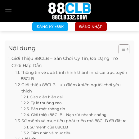
Bỏ
qua
nội
dung
ĐĂNG KÝ +88K
ĐĂNG NHẬP
Nội dung
Giới Thiệu 88CLB – Sân Chơi Uy Tín, Đa Dạng Trò
Chơi Hấp Dẫn
Thông tin về quá trình hình thành nhà cái trực tuyến
88CLB
Giới thiệu 88CLB – ưu điểm khiến người chơi yêu
thích
Giao diện hiện đại
Tỷ lệ thưởng cao
Bảo mật thông tin
Giới thiệu 88CLB – Nạp rút nhanh chóng
Sứ mệnh và mục tiêu phát triển mà 88CLB đã đặt ra
Sứ mệnh của 88CLB
Tầm nhìn và mục tiêu