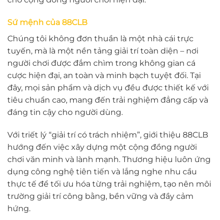
Sứ mệnh của 88CLB
Chúng tôi không đơn thuần là một nhà cái trực
tuyến, mà là một nền tảng giải trí toàn diện – nơi
người chơi được đắm chìm trong không gian cá
cược hiện đại, an toàn và minh bạch tuyệt đối. Tại
đây, mọi sản phẩm và dịch vụ đều được thiết kế với
tiêu chuẩn cao, mang đến trải nghiệm đẳng cấp và
đáng tin cậy cho người dùng.
Với triết lý “giải trí có trách nhiệm”, giới thiệu 88CLB
hướng đến việc xây dựng một cộng đồng người
chơi văn minh và lành mạnh. Thương hiệu luôn ứng
dụng công nghệ tiên tiến và lắng nghe nhu cầu
thực tế để tối ưu hóa từng trải nghiệm, tạo nên môi
trường giải trí công bằng, bền vững và đầy cảm
hứng.