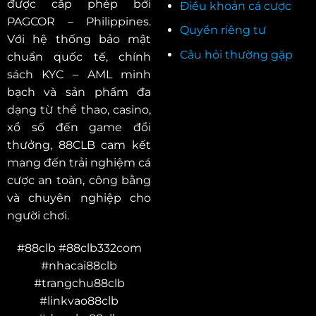
được cấp phép bởi
Điều khoản cá cược
PAGCOR – Philippines.
Quyền riêng tư
Với hệ thống bảo mật
Câu hỏi thường gặp
chuẩn quốc tế, chính
sách KYC – AML minh
bạch và sản phẩm đa
dạng từ thể thao, casino,
xổ số đến game đổi
thưởng, 88CLB cam kết
mang đến trải nghiệm cá
cược an toàn, công bằng
và chuyên nghiệp cho
người chơi.
#88clb #88clb332com
#nhacai88clb
#trangchu88clb
#linkvao88clb