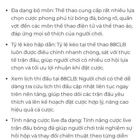
Đa dạng bộ môn: Thể thao cung cấp rất nhiều lựa
chọn cược phong phú từ bóng đá, bóng rổ, quần
vợt đến các môn thể thao điện tử và thể thao ảo,
đáp ứng mọi sở thích của người chơi.
Tỷ lệ kèo hấp dẫn: Tỷ lệ kèo tại thể thao 88CLB
luôn được điều chỉnh nhanh chóng, sát với thực
tế trận đấu, giúp người chơi có nhiều cơ hội lựa
chọn và tối ưu lợi nhuận khi đặt cược.
Xem lịch thi đấu tại 88CLB: Người chơi có thể dễ
dàng tra cứu lịch thi đấu cập nhật liên tục ngay
trên nền tảng, giúp theo dõi các trận đấu yêu
thích và lên kế hoạch đặt cược hợp lý, nâng cao
hiệu quả cá cược.
Tính năng cược live đa dạng: Tính năng cược live
trận đấu bóng đá giúp người chơi trải nghiệm sự
hồi hộp và thay đổi chiến thuật theo từng diễn