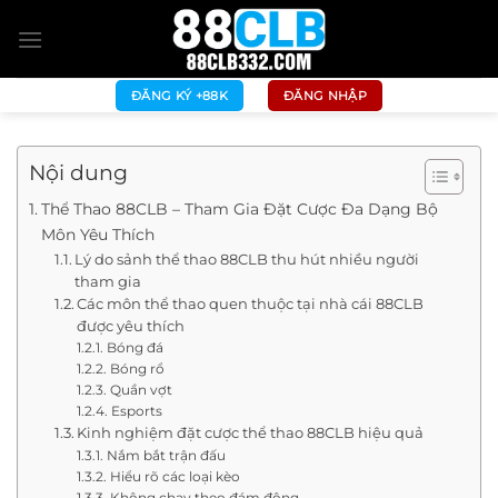
Bỏ
qua
nội
dung
ĐĂNG KÝ +88K
ĐĂNG NHẬP
Nội dung
Thể Thao 88CLB – Tham Gia Đặt Cược Đa Dạng Bộ
Môn Yêu Thích
Lý do sảnh thể thao 88CLB thu hút nhiều người
tham gia
Các môn thể thao quen thuộc tại nhà cái 88CLB
được yêu thích
Bóng đá
Bóng rổ
Quần vợt
Esports
Kinh nghiệm đặt cược thể thao 88CLB hiệu quả
Nắm bắt trận đấu
Hiểu rõ các loại kèo