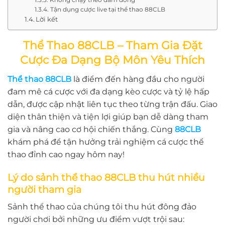
Không chạy theo đám đông
Tận dụng cược live tại thể thao 88CLB
Lời kết
Thể Thao 88CLB – Tham Gia Đặt
Cược Đa Dạng Bộ Môn Yêu Thích
Thể thao 88CLB
là điểm đến hàng đầu cho người
đam mê cá cược với đa dạng kèo cược và tỷ lệ hấp
dẫn, được cập nhật liên tục theo từng trận đấu. Giao
diện thân thiện và tiện lợi giúp bạn dễ dàng tham
gia và nâng cao cơ hội chiến thắng. Cùng
88CLB
khám phá để tận hưởng trải nghiệm cá cược thể
thao đỉnh cao ngay hôm nay!
Lý do sảnh thể thao 88CLB thu hút nhiều
người tham gia
Sảnh thể thao của chúng tôi thu hút đông đảo
người chơi bởi những ưu điểm vượt trội sau: