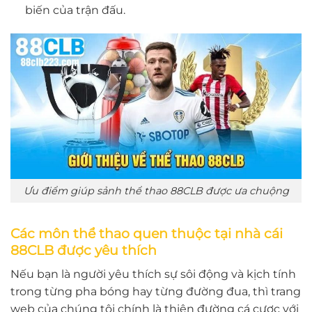
biến của trận đấu.
Ưu điểm giúp sảnh thể thao 88CLB được ưa chuộng
Các môn thể thao quen thuộc tại nhà cái
88CLB được yêu thích
Nếu bạn là người yêu thích sự sôi động và kịch tính
trong từng pha bóng hay từng đường đua, thì trang
web của chúng tôi chính là thiên đường cá cược với