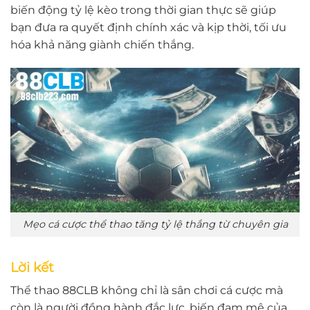
biến động tỷ lệ kèo trong thời gian thực sẽ giúp
bạn đưa ra quyết định chính xác và kịp thời, tối ưu
hóa khả năng giành chiến thắng.
Mẹo cá cược thể thao tăng tỷ lệ thắng từ chuyên gia
Lời kết
Thể thao 88CLB không chỉ là sân chơi cá cược mà
còn là người đồng hành đắc lực, biến đam mê của