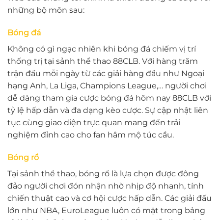
những bộ môn sau:
Bóng đá
Không có gì ngạc nhiên khi bóng đá chiếm vị trí
thống trị tại sảnh thể thao 88CLB. Với hàng trăm
trận đấu mỗi ngày từ các giải hàng đầu như Ngoại
hạng Anh, La Liga, Champions League,… người chơi
dễ dàng tham gia cược bóng đá hôm nay 88CLB với
tỷ lệ hấp dẫn và đa dạng kèo cược. Sự cập nhật liên
tục cùng giao diện trực quan mang đến trải
nghiệm đỉnh cao cho fan hâm mộ túc cầu.
Bóng rổ
Tại sảnh thể thao, bóng rổ là lựa chọn được đông
đảo người chơi đón nhận nhờ nhịp độ nhanh, tính
chiến thuật cao và cơ hội cược hấp dẫn. Các giải đấu
lớn như NBA, EuroLeague luôn có mặt trong bảng