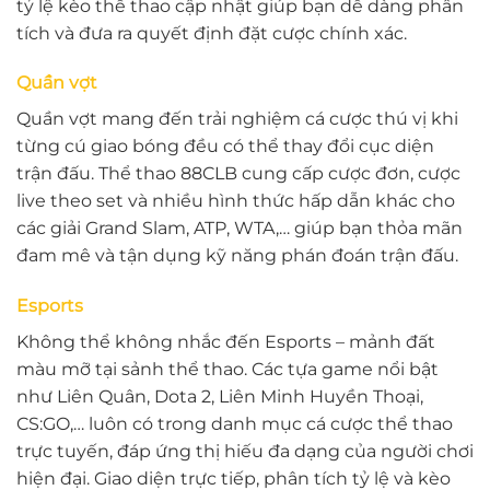
tỷ lệ kèo thể thao cập nhật giúp bạn dễ dàng phân
tích và đưa ra quyết định đặt cược chính xác.
Quần vợt
Quần vợt mang đến trải nghiệm cá cược thú vị khi
từng cú giao bóng đều có thể thay đổi cục diện
trận đấu. Thể thao 88CLB cung cấp cược đơn, cược
live theo set và nhiều hình thức hấp dẫn khác cho
các giải Grand Slam, ATP, WTA,… giúp bạn thỏa mãn
đam mê và tận dụng kỹ năng phán đoán trận đấu.
Esports
Không thể không nhắc đến Esports – mảnh đất
màu mỡ tại sảnh thể thao. Các tựa game nổi bật
như Liên Quân, Dota 2, Liên Minh Huyền Thoại,
CS:GO,… luôn có trong danh mục cá cược thể thao
trực tuyến, đáp ứng thị hiếu đa dạng của người chơi
hiện đại. Giao diện trực tiếp, phân tích tỷ lệ và kèo