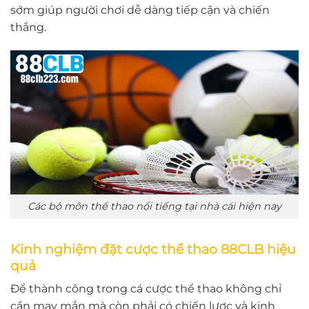
sớm giúp người chơi dễ dàng tiếp cận và chiến
thắng.
Các bộ môn thể thao nổi tiếng tại nhà cái hiện nay
Kinh nghiệm đặt cược thể thao 88CLB hiệu
quả
Để thành công trong cá cược thể thao không chỉ
cần may mắn mà còn phải có chiến lược và kinh