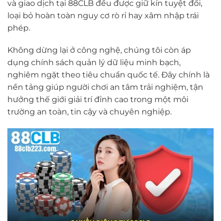
và giao dịch tại 88CLB đều được giữ kín tuyệt đối,
loại bỏ hoàn toàn nguy cơ rò rỉ hay xâm nhập trái
phép.
Không dừng lại ở công nghệ, chúng tôi còn áp
dụng chính sách quản lý dữ liệu minh bạch,
nghiêm ngặt theo tiêu chuẩn quốc tế. Đây chính là
nền tảng giúp người chơi an tâm trải nghiệm, tận
hưởng thế giới giải trí đỉnh cao trong một môi
trường an toàn, tin cậy và chuyên nghiệp.