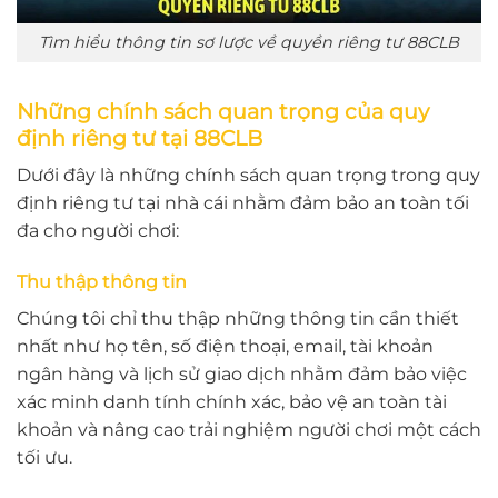
Tìm hiểu thông tin sơ lược về quyền riêng tư 88CLB
Những chính sách quan trọng của quy
định riêng tư tại 88CLB
Dưới đây là những chính sách quan trọng trong quy
định riêng tư tại nhà cái nhằm đảm bảo an toàn tối
đa cho người chơi:
Thu thập thông tin
Chúng tôi chỉ thu thập những thông tin cần thiết
nhất như họ tên, số điện thoại, email, tài khoản
ngân hàng và lịch sử giao dịch nhằm đảm bảo việc
xác minh danh tính chính xác, bảo vệ an toàn tài
khoản và nâng cao trải nghiệm người chơi một cách
tối ưu.