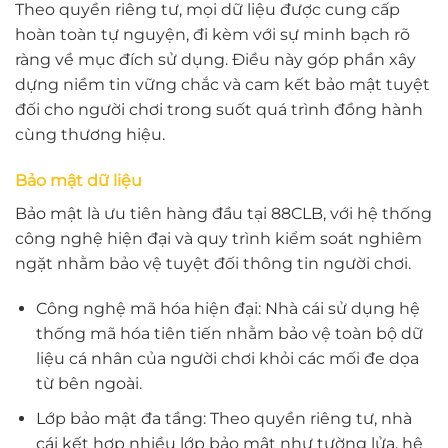
Theo quyền riêng tư, mọi dữ liệu được cung cấp
hoàn toàn tự nguyện, đi kèm với sự minh bạch rõ
ràng về mục đích sử dụng. Điều này góp phần xây
dựng niềm tin vững chắc và cam kết bảo mật tuyệt
đối cho người chơi trong suốt quá trình đồng hành
cùng thương hiệu.
Bảo mật dữ liệu
Bảo mật là ưu tiên hàng đầu tại 88CLB, với hệ thống
công nghệ hiện đại và quy trình kiểm soát nghiêm
ngặt nhằm bảo vệ tuyệt đối thông tin người chơi.
Công nghệ mã hóa hiện đại: Nhà cái sử dụng hệ
thống mã hóa tiên tiến nhằm bảo vệ toàn bộ dữ
liệu cá nhân của người chơi khỏi các mối đe dọa
từ bên ngoài.
Lớp bảo mật đa tầng: Theo quyền riêng tư, nhà
cái kết hợp nhiều lớp bảo mật như tường lửa, hệ