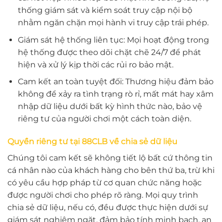
thống giám sát và kiểm soát truy cập nội bộ
nhằm ngăn chặn mọi hành vi truy cập trái phép.
Giám sát hệ thống liên tục: Mọi hoạt động trong
hệ thống được theo dõi chặt chẽ 24/7 để phát
hiện và xử lý kịp thời các rủi ro bảo mật.
Cam kết an toàn tuyệt đối: Thương hiệu đảm bảo
không để xảy ra tình trạng rò rỉ, mất mát hay xâm
nhập dữ liệu dưới bất kỳ hình thức nào, bảo vệ
riêng tư của người chơi một cách toàn diện.
Quyền riêng tư tại 88CLB về chia sẻ dữ liệu
Chúng tôi cam kết sẽ không tiết lộ bất cứ thông tin
cá nhân nào của khách hàng cho bên thứ ba, trừ khi
có yêu cầu hợp pháp từ cơ quan chức năng hoặc
được người chơi cho phép rõ ràng. Mọi quy trình
chia sẻ dữ liệu, nếu có, đều được thực hiện dưới sự
giám sát nghiêm ngặt, đảm bảo tính minh bạch, an