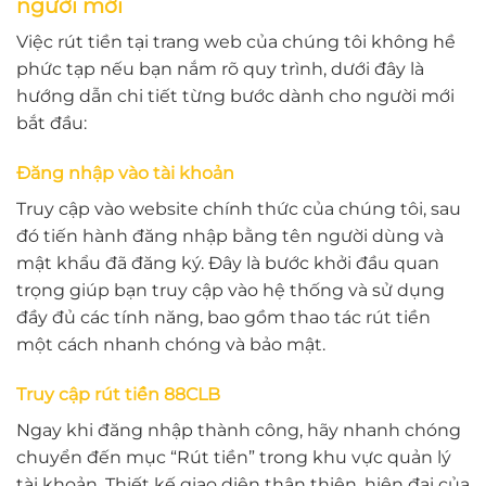
người mới
Việc rút tiền tại trang web của chúng tôi không hề
phức tạp nếu bạn nắm rõ quy trình, dưới đây là
hướng dẫn chi tiết từng bước dành cho người mới
bắt đầu:
Đăng nhập vào tài khoản
Truy cập vào website chính thức của chúng tôi, sau
đó tiến hành đăng nhập bằng tên người dùng và
mật khẩu đã đăng ký. Đây là bước khởi đầu quan
trọng giúp bạn truy cập vào hệ thống và sử dụng
đầy đủ các tính năng, bao gồm thao tác rút tiền
một cách nhanh chóng và bảo mật.
Truy cập rút tiền 88CLB
Ngay khi đăng nhập thành công, hãy nhanh chóng
chuyển đến mục “Rút tiền” trong khu vực quản lý
tài khoản. Thiết kế giao diện thân thiện, hiện đại của