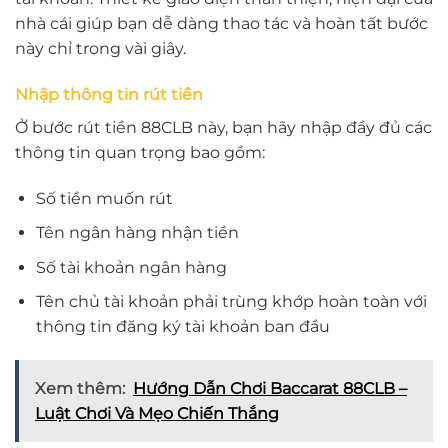
nhà cái giúp bạn dễ dàng thao tác và hoàn tất bước
này chỉ trong vài giây.
Nhập thông tin rút tiền
Ở bước rút tiền 88CLB này, bạn hãy nhập đầy đủ các
thông tin quan trọng bao gồm:
Số tiền muốn rút
Tên ngân hàng nhận tiền
Số tài khoản ngân hàng
Tên chủ tài khoản phải trùng khớp hoàn toàn với
thông tin đăng ký tài khoản ban đầu
Xem thêm:
Hướng Dẫn Chơi Baccarat 88CLB –
Luật Chơi Và Mẹo Chiến Thắng