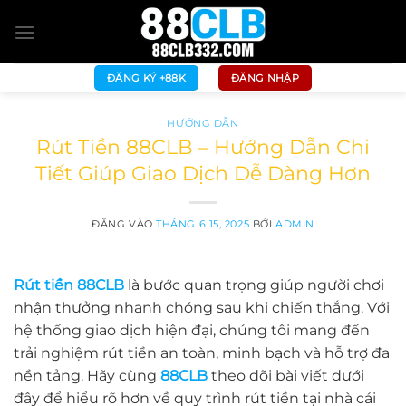
Bỏ
qua
nội
dung
ĐĂNG KÝ +88K
ĐĂNG NHẬP
HƯỚNG DẪN
Rút Tiền 88CLB – Hướng Dẫn Chi
Tiết Giúp Giao Dịch Dễ Dàng Hơn
ĐĂNG VÀO
THÁNG 6 15, 2025
BỞI
ADMIN
Rút tiền 88CLB
là bước quan trọng giúp người chơi
nhận thưởng nhanh chóng sau khi chiến thắng. Với
hệ thống giao dịch hiện đại, chúng tôi mang đến
trải nghiệm rút tiền an toàn, minh bạch và hỗ trợ đa
nền tảng. Hãy cùng
88CLB
theo dõi bài viết dưới
đây để hiểu rõ hơn về quy trình rút tiền tại nhà cái