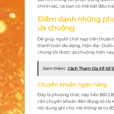
chính xác, và bạn có thể bắt đầu trả
Điểm danh những phươ
ưa chuộng
Để giúp người chơi nạp tiền thuận 
thanh toán đa dạng, hiện đại. Dưới 
chúng tôi được ưa chuộng hiện nay
Xem thêm:
Cách Tham Gia Xổ Số 
Chuyển khoản ngân hàng
Đây là phương thức nạp tiền 88CLB 
cần chuyển khoản đến đúng số tài
nội dung ghi chú. Hệ thống sẽ tự độ