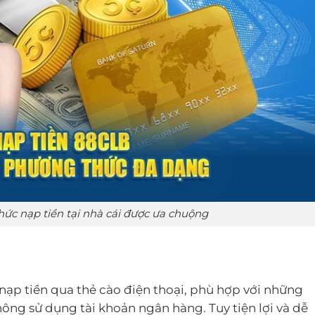
ức nạp tiền tại nhà cái được ưa chuộng
ạp tiền qua thẻ cào điện thoại, phù hợp với những
không sử dụng tài khoản ngân hàng. Tuy tiện lợi và dễ