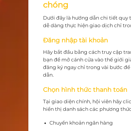
chóng
Dưới đây là hướng dẫn chi tiết quy 
dễ dàng thực hiện giao dịch chỉ tro
Đăng nhập tài khoản
Hãy bắt đầu bằng cách truy cập tra
bạn để mở cánh cửa vào thế giới giả
đăng ký ngay chỉ trong vài bước đ
dẫn.
Chọn hình thức thanh toán
Tại giao diện chính, hội viên hãy cl
hiển thị danh sách các phương thức
Chuyển khoản ngân hàng