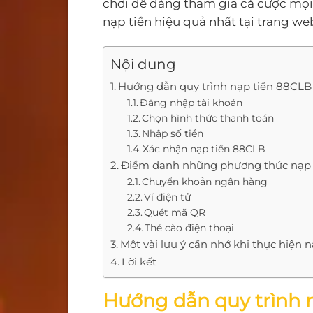
chơi dễ dàng tham gia cá cược mọi 
nạp tiền hiệu quả nhất tại trang w
Nội dung
Hướng dẫn quy trình nạp tiền 88CLB
Đăng nhập tài khoản
Chọn hình thức thanh toán
Nhập số tiền
Xác nhận nạp tiền 88CLB
Điểm danh những phương thức nạp t
Chuyển khoản ngân hàng
Ví điện tử
Quét mã QR
Thẻ cào điện thoại
Một vài lưu ý cần nhớ khi thực hiện 
Lời kết
Hướng dẫn quy trình 