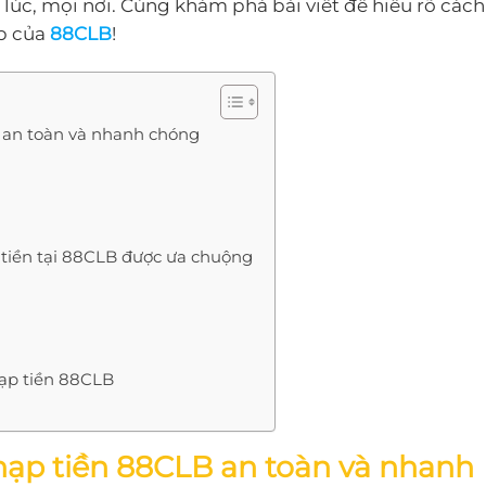
lúc, mọi nơi. Cùng khám phá bài viết để hiểu rõ cách
eb của
88CLB
!
 an toàn và nhanh chóng
iền tại 88CLB được ưa chuộng
nạp tiền 88CLB
nạp tiền 88CLB an toàn và nhanh