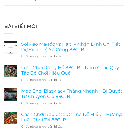
BÀI VIẾT MỚI
Soi Kèo Ma-rốc vs Haiti – Nhận Định Chi Tiết,
Dự Đoán Tỷ Số Cùng 88CLB
ở
Chức năng bình luận bị tắt
Soi
Kèo
Luật Chơi Rồng Hổ 88CLB – Nắm Chắc Quy
Ma-
Tắc Để Chơi Hiệu Quả
rốc
ở
Chức năng bình luận bị tắt
vs
Luật
Haiti
Chơi
–
Mẹo Chơi Blackjack Thắng Nhanh – Bí Quyết
Rồng
Nhận
Từ Chuyên Gia 88CLB
Hổ
Định
ở
Chức năng bình luận bị tắt
88CLB
Chi
Mẹo
–
Tiết,
Chơi
Nắm
Cách Chơi Roulette Online Dễ Hiểu – Hướng
Dự
Blackjack
Chắc
Luật Chơi Tại 88CLB
Đoán
Thắng
Quy
Tỷ
ở
Chức năng bình luận bị tắt
Nhanh
Tắc