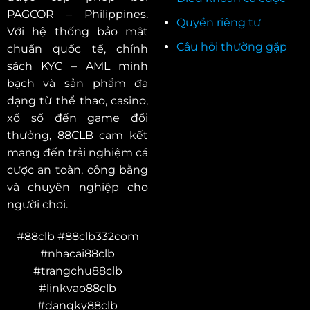
PAGCOR – Philippines.
Quyền riêng tư
Với hệ thống bảo mật
Câu hỏi thường gặp
chuẩn quốc tế, chính
sách KYC – AML minh
bạch và sản phẩm đa
dạng từ thể thao, casino,
xổ số đến game đổi
thưởng, 88CLB cam kết
mang đến trải nghiệm cá
cược an toàn, công bằng
và chuyên nghiệp cho
người chơi.
#88clb #88clb332com
#nhacai88clb
#trangchu88clb
#linkvao88clb
#dangky88clb