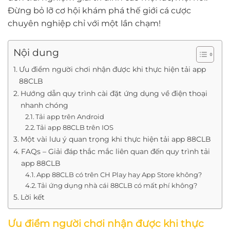
Đừng bỏ lỡ cơ hội khám phá thế giới cá cược
chuyên nghiệp chỉ với một lần chạm!
Nội dung
Ưu điểm người chơi nhận được khi thực hiện tải app
88CLB
Hướng dẫn quy trình cài đặt ứng dụng về điện thoại
nhanh chóng
Tải app trên Android
Tải app 88CLB trên IOS
Một vài lưu ý quan trọng khi thực hiện tải app 88CLB
FAQs – Giải đáp thắc mắc liên quan đến quy trình tải
app 88CLB
App 88CLB có trên CH Play hay App Store không?
Tải ứng dụng nhà cái 88CLB có mất phí không?
Lời kết
Ưu điểm người chơi nhận được khi thực