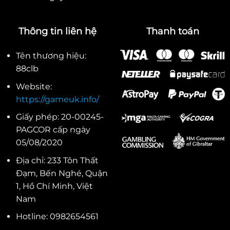
Thông tin liên hệ
Thanh toán
Tên thương hiệu:
88clb
Website:
https://gameuk.info/
Giấy phép: 20-00245-
PAGCOR cấp ngày
05/08/2020
Địa chỉ: 233 Tôn Thất
Đạm, Bến Nghé, Quận
1, Hồ Chí Minh, Việt
Nam
Hotline: 0982654561