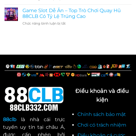
Số
Cách
–
Để
Cùng
Chơi
Bí
Game Slot Dễ Ăn – Top Trò Chơi Quay Hũ
Chơi
88CLB
Roulette
Quyết
88CLB Có Tỷ Lệ Trúng Cao
Hiệu
Online
Từ
Quả
ở
Chức năng bình luận bị tắt
Dễ
Chuyên
Game
Hiểu
Gia
Slot
–
88CLB
Dễ
Hướng
Ăn
Luật
–
Chơi
Top
Tại
Trò
88CLB
Chơi
Quay
Hũ
88CLB
Có
Điều khoản và điều
Tỷ
Lệ
kiện
Trúng
Cao
Chính sách bảo mật
88clb
là nhà cái trực
Chơi có trách nhiệm
tuyến uy tín tại châu Á,
được cấp phép bởi
Điều khoản cá cược