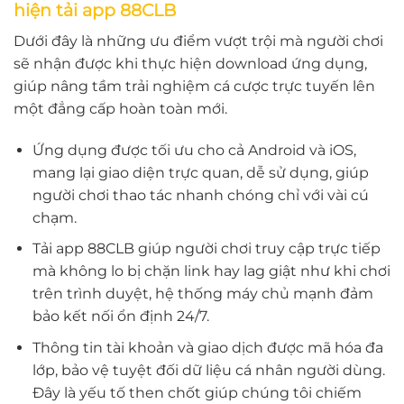
hiện tải app 88CLB
Dưới đây là những ưu điểm vượt trội mà người chơi
sẽ nhận được khi thực hiện download ứng dụng,
giúp nâng tầm trải nghiệm cá cược trực tuyến lên
một đẳng cấp hoàn toàn mới.
Ứng dụng được tối ưu cho cả Android và iOS,
mang lại giao diện trực quan, dễ sử dụng, giúp
người chơi thao tác nhanh chóng chỉ với vài cú
chạm.
Tải app 88CLB giúp người chơi truy cập trực tiếp
mà không lo bị chặn link hay lag giật như khi chơi
trên trình duyệt, hệ thống máy chủ mạnh đảm
bảo kết nối ổn định 24/7.
Thông tin tài khoản và giao dịch được mã hóa đa
lớp, bảo vệ tuyệt đối dữ liệu cá nhân người dùng.
Đây là yếu tố then chốt giúp chúng tôi chiếm