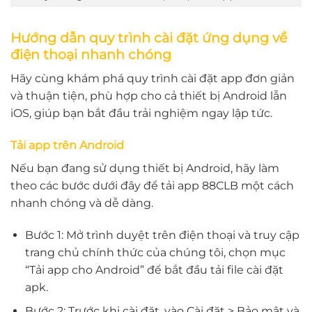
Hướng dẫn quy trình cài đặt ứng dụng về
điện thoại nhanh chóng
Hãy cùng khám phá quy trình cài đặt app đơn giản
và thuận tiện, phù hợp cho cả thiết bị Android lẫn
iOS, giúp bạn bắt đầu trải nghiệm ngay lập tức.
Tải app trên Android
Nếu bạn đang sử dụng thiết bị Android, hãy làm
theo các bước dưới đây để tải app 88CLB một cách
nhanh chóng và dễ dàng.
Bước 1: Mở trình duyệt trên điện thoại và truy cập
trang chủ chính thức của chúng tôi, chọn mục
“Tải app cho Android” để bắt đầu tải file cài đặt
apk.
Bước 2: Trước khi cài đặt, vào Cài đặt > Bảo mật và