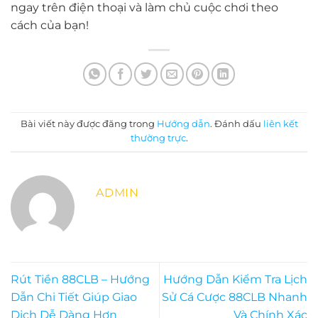
ngay trên điện thoại và làm chủ cuộc chơi theo
cách của bạn!
Bài viết này được đăng trong
Hướng dẫn
. Đánh dấu
liên kết
thường trực
.
ADMIN
Rút Tiền 88CLB – Hướng
Hướng Dẫn Kiểm Tra Lịch
Dẫn Chi Tiết Giúp Giao
Sử Cá Cược 88CLB Nhanh
Dịch Dễ Dàng Hơn
Và Chính Xác