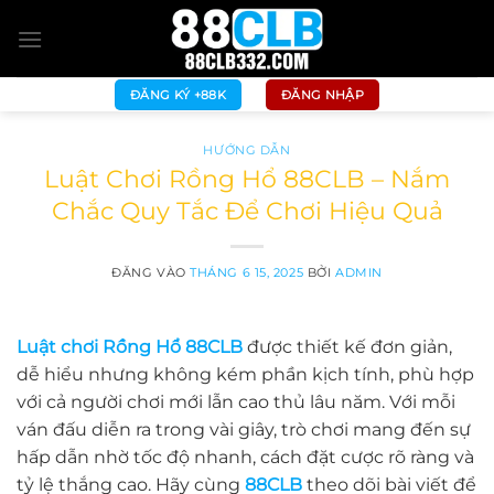
Bỏ
qua
nội
dung
ĐĂNG KÝ +88K
ĐĂNG NHẬP
HƯỚNG DẪN
Luật Chơi Rồng Hổ 88CLB – Nắm
Chắc Quy Tắc Để Chơi Hiệu Quả
ĐĂNG VÀO
THÁNG 6 15, 2025
BỞI
ADMIN
Luật chơi Rồng Hổ 88CLB
được thiết kế đơn giản,
dễ hiểu nhưng không kém phần kịch tính, phù hợp
với cả người chơi mới lẫn cao thủ lâu năm. Với mỗi
ván đấu diễn ra trong vài giây, trò chơi mang đến sự
hấp dẫn nhờ tốc độ nhanh, cách đặt cược rõ ràng và
tỷ lệ thắng cao. Hãy cùng
88CLB
theo dõi bài viết để