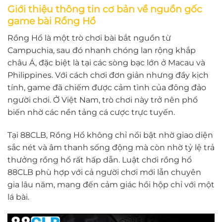
Giới thiệu thông tin cơ bản về nguồn gốc
game bài Rồng Hổ
Rồng Hổ là một trò chơi bài bắt nguồn từ
Campuchia, sau đó nhanh chóng lan rộng khắp
châu Á, đặc biệt là tại các sòng bạc lớn ở Macau và
Philippines. Với cách chơi đơn giản nhưng đầy kịch
tính, game đã chiếm được cảm tình của đông đảo
người chơi. Ở Việt Nam, trò chơi này trở nên phổ
biến nhờ các nền tảng cá cược trực tuyến.
Tại 88CLB, Rồng Hổ không chỉ nổi bật nhờ giao diện
sắc nét và âm thanh sống động mà còn nhờ tỷ lệ trả
thưởng rồng hổ rất hấp dẫn. Luật chơi rồng hổ
88CLB phù hợp với cả người chơi mới lẫn chuyên
gia lâu năm, mang đến cảm giác hồi hộp chỉ với một
lá bài.