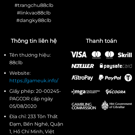
#trangchu88clb
#linkvao88clb
#dangky88clb
Thông tin liên hệ
Thanh toán
Tên thương hiệu:
88clb
Website:
https://gameuk.info/
Giấy phép: 20-00245-
PAGCOR cấp ngày
05/08/2020
Địa chỉ: 233 Tôn Thất
Đạm, Bến Nghé, Quận
1, Hồ Chí Minh, Việt