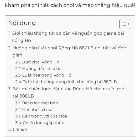
khám phá chi tiết cách chơi và mẹo thắng hiệu quả!
Nội dung
Giới thiệu thông tin cơ bản về nguồn gốc game bài
Rồng Hổ
Hướng dẫn luật chơi Rồng Hổ 88CLB chi tiết và đơn
giản
Luật chơi Rồng Hổ
Hướng dẫn chia bài
Luật hòa trong Rồng Hổ
Tỷ lệ trả thưởng trong luật chơi rồng hổ 88CLB
Bật mí chiến lược đặt cược Rồng Hổ cho người mới
tại 88CLB
Đặt cược một bên
Ghi nhớ lịch sử
Cẩn trọng với cửa Hòa
Chiến lược gấp thếp
Lời kết