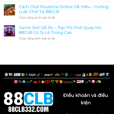
Mẹo
–
Tiết,
Chơi
Nắm
Cách Chơi Roulette Online Dễ Hiểu – Hướng
Dự
Blackjack
Chắc
Luật Chơi Tại 88CLB
Đoán
Thắng
Quy
Tỷ
ở
Chức năng bình luận bị tắt
Nhanh
Tắc
Số
Cách
–
Để
Cùng
Chơi
Bí
Game Slot Dễ Ăn – Top Trò Chơi Quay Hũ
Chơi
88CLB
Roulette
Quyết
88CLB Có Tỷ Lệ Trúng Cao
Hiệu
Online
Từ
Quả
ở
Chức năng bình luận bị tắt
Dễ
Chuyên
Game
Hiểu
Gia
Slot
–
88CLB
Dễ
Hướng
Ăn
Luật
–
Chơi
Top
Tại
Trò
88CLB
Chơi
Quay
Hũ
88CLB
Có
Điều khoản và điều
Tỷ
Lệ
kiện
Trúng
Cao