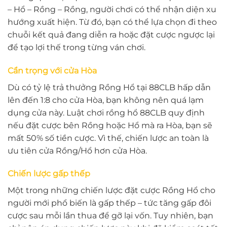
– Hổ – Rồng – Rồng, người chơi có thể nhận diện xu
hướng xuất hiện. Từ đó, bạn có thể lựa chọn đi theo
chuỗi kết quả đang diễn ra hoặc đặt cược ngược lại
để tạo lợi thế trong từng ván chơi.
Cẩn trọng với cửa Hòa
Dù có tỷ lệ trả thưởng Rồng Hổ tại 88CLB hấp dẫn
lên đến 1:8 cho cửa Hòa, bạn không nên quá lạm
dụng cửa này. Luật chơi rồng hổ 88CLB quy định
nếu đặt cược bên Rồng hoặc Hổ mà ra Hòa, bạn sẽ
mất 50% số tiền cược. Vì thế, chiến lược an toàn là
ưu tiên cửa Rồng/Hổ hơn cửa Hòa.
Chiến lược gấp thếp
Một trong những chiến lược đặt cược Rồng Hổ cho
người mới phổ biến là gấp thếp – tức tăng gấp đôi
cược sau mỗi lần thua để gỡ lại vốn. Tuy nhiên, bạn