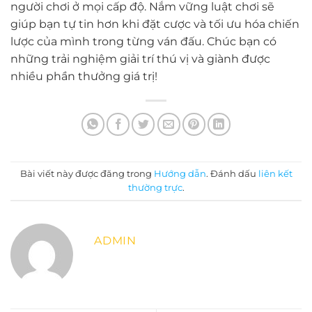
người chơi ở mọi cấp độ. Nắm vững luật chơi sẽ
giúp bạn tự tin hơn khi đặt cược và tối ưu hóa chiến
lược của mình trong từng ván đấu. Chúc bạn có
những trải nghiệm giải trí thú vị và giành được
nhiều phần thưởng giá trị!
Bài viết này được đăng trong
Hướng dẫn
. Đánh dấu
liên kết
thường trực
.
ADMIN