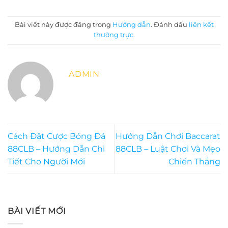
Bài viết này được đăng trong
Hướng dẫn
. Đánh dấu
liên kết
thường trực
.
ADMIN
Cách Đặt Cược Bóng Đá
Hướng Dẫn Chơi Baccarat
88CLB – Hướng Dẫn Chi
88CLB – Luật Chơi Và Mẹo
Tiết Cho Người Mới
Chiến Thắng
BÀI VIẾT MỚI