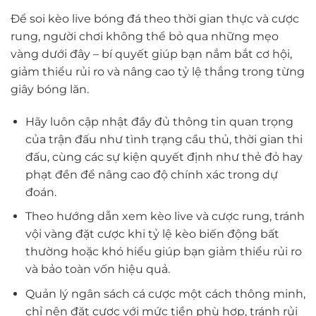
Để soi kèo live bóng đá theo thời gian thực và cược
rung, người chơi không thể bỏ qua những mẹo
vàng dưới đây – bí quyết giúp bạn nắm bắt cơ hội,
giảm thiểu rủi ro và nâng cao tỷ lệ thắng trong từng
giây bóng lăn.
Hãy luôn cập nhật đầy đủ thông tin quan trọng
của trận đấu như tình trạng cầu thủ, thời gian thi
đấu, cùng các sự kiện quyết định như thẻ đỏ hay
phạt đền để nâng cao độ chính xác trong dự
đoán.
Theo hướng dẫn xem kèo live và cược rung, tránh
vội vàng đặt cược khi tỷ lệ kèo biến động bất
thường hoặc khó hiểu giúp bạn giảm thiểu rủi ro
và bảo toàn vốn hiệu quả.
Quản lý ngân sách cá cược một cách thông minh,
chỉ nên đặt cược với mức tiền phù hợp, tránh rủi