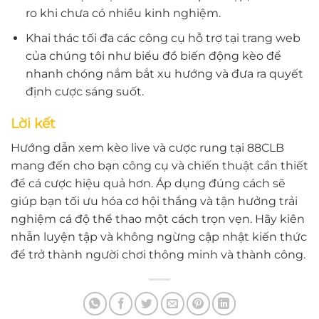
ro khi chưa có nhiều kinh nghiệm.
Khai thác tối đa các công cụ hỗ trợ tại trang web
của chúng tôi như biểu đồ biến động kèo để
nhanh chóng nắm bắt xu hướng và đưa ra quyết
định cược sáng suốt.
Lời kết
Hướng dẫn xem kèo live và cược rung tại 88CLB
mang đến cho bạn công cụ và chiến thuật cần thiết
để cá cược hiệu quả hơn. Áp dụng đúng cách sẽ
giúp bạn tối ưu hóa cơ hội thắng và tận hưởng trải
nghiệm cá độ thể thao một cách trọn vẹn. Hãy kiên
nhẫn luyện tập và không ngừng cập nhật kiến thức
để trở thành người chơi thông minh và thành công.