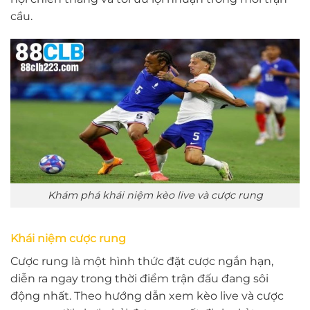
cầu.
Khám phá khái niệm kèo live và cược rung
Khái niệm cược rung
Cược rung là một hình thức đặt cược ngắn hạn,
diễn ra ngay trong thời điểm trận đấu đang sôi
động nhất. Theo hướng dẫn xem kèo live và cược