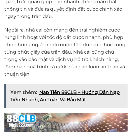
giản, trực quan giúp bạn nhanh chóng nắm bắt
thông tin và đưa ra quyết định đặt cược chính xác
ngay trong trận đấu.
Ngoài ra, nhà cái còn mang đến trải nghiệm cược
rung linh hoạt với tốc độ đặt cược nhanh, phù hợp
cho những người chơi muốn tận dụng cơ hội trong
từng phút giây của trận đấu. Nhà cái cũng chú
trọng vào bảo mật và dịch vụ hỗ trợ khách hàng,
đảm bảo quá trình cá cược của bạn luôn an toàn và
thuận tiện.
Xem thêm:
Nạp Tiền 88CLB – Hướng Dẫn Nạp
Tiền Nhanh, An Toàn Và Bảo Mật