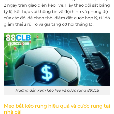
2 ngay trên giao diện kèo live. Hãy theo dõi sát bảng
tỷ lệ, kết hợp với thông tin về đội hình và phong độ
của các đội để chọn thời điểm đặt cược hợp lý, từ đó
giảm thiểu rủi ro và gia tăng cơ hội thắng lợi.
Hướng dẫn xem kèo live và cược rung 88CLB
Mẹo bắt kèo rung hiệu quả và cược rung tại
nhà cái