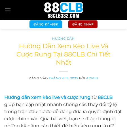
Bỏ
qua
nội
dung
ĐĂNG KÝ +88K
ĐĂNG NHẬP
HƯỚNG DẪN
Hướng Dẫn Xem Kèo Live Và
Cược Rung Tại 88CLB Chi Tiết
Nhất
ĐĂNG VÀO
THÁNG 6 15, 2025
BỞI
ADMIN
Hướng dẫn xem kèo live và cược rung
từ
88CLB
giúp bạn cập nhật nhanh chóng các thay đổi tỷ lệ
trong trận đấu, từ đó dễ dàng đưa ra quyết định đặt
cược chính xác. Qua bài viết, bạn sẽ được trang bị
những kỹ năng cần thiết để hiểu kèo rung là gì?